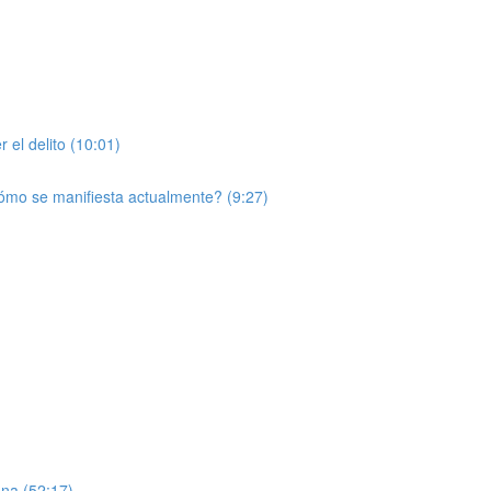
r el delito (10:01)
ómo se manifiesta actualmente? (9:27)
ona (52:17)